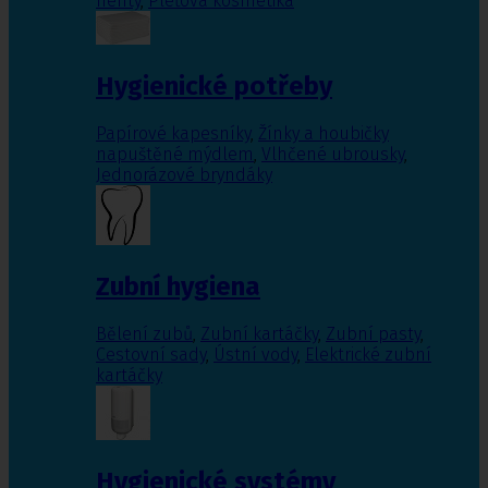
nehty
,
Pleťová kosmetika
Hygienické potřeby
Papírové kapesníky
,
Žínky a houbičky
napuštěné mýdlem
,
Vlhčené ubrousky
,
Jednorázové bryndáky
Zubní hygiena
Bělení zubů
,
Zubní kartáčky
,
Zubní pasty
,
Cestovní sady
,
Ústní vody
,
Elektrické zubní
kartáčky
Hygienické systémy