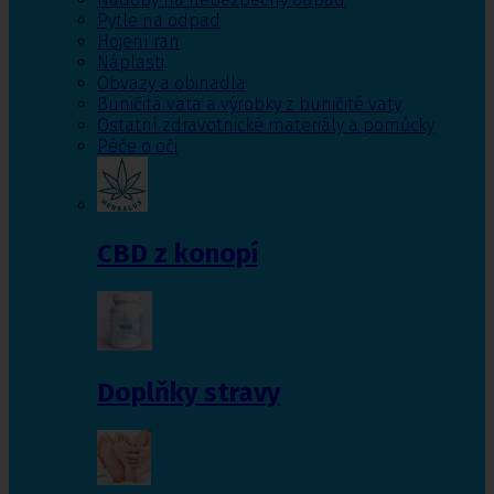
Pytle na odpad
Hojení ran
Náplasti
Obvazy a obinadla
Buničitá vata a výrobky z buničité vaty
Ostatní zdravotnické materiály a pomůcky
Péče o oči
CBD z konopí
Doplňky stravy