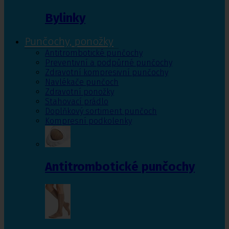
Bylinky
Punčochy, ponožky
Antitrombotické punčochy
Preventivní a podpůrné punčochy
Zdravotní kompresivní punčochy
Navlékače punčoch
Zdravotní ponožky
Stahovací prádlo
Doplňkový sortiment punčoch
Kompresní podkolenky
Antitrombotické punčochy