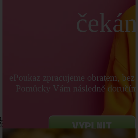
čekán
ePoukaz zpracujeme obratem, bez 
Pomůcky Vám následně doručím
VYPLNIT
EPOUKAZ