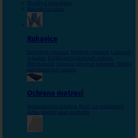
Roušky a respirátory
Návleky na obuv
Rukavice
Bavlněné rukavice
,
Nitrilové rukavice
,
Latexové
rukavice
,
Držáky jednorázových rukavic
,
Mikrotenové rukavice
,
Vinylové rukavice
,
Držáky
jednorázových rukavic
Ochrana matrací
Nepropustná ochrana
,
Papír na vyšetřovací
lůžka
,
Textilní savé podložky