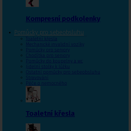
Kompresní podkolenky
Pomůcky pro sebeobsluhu
Toaletní křesla
Mechanické invalidní vozíky
Pomůcky pro seniory
Chodítka pro seniory
Pomůcky do koupelny a wc
Jídelní stolky k lůžku
Ostatní pomůcky pro sebeobsluhu
Stravování
Péče o nemocného
Toaletní křesla