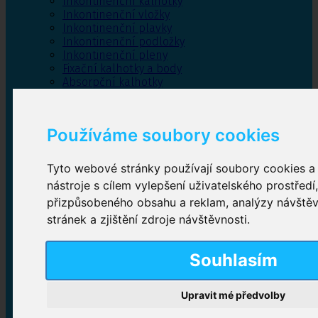
Inkontinenční kalhotky
Inkontinenční vložky
Inkontinenční plavky
Inkontinenční podložky
Inkontinenční pleny
Fixační kalhotky a body
Absorpční kalhotky
Péče o pánevní dno
Bylinky
Používáme soubory cookies
Tyto webové stránky používají soubory cookies a 
Inkontinenční kalhotky
nástroje s cílem vylepšení uživatelského prostředí
přizpůsobeného obsahu a reklam, analýzy návště
Plenkové kalhotky navlékací
,
Plenkové kalhotky
zalepovací
,
Inkontinenční kalhotky dámské
,
stránek a zjištění zdroje návštěvnosti.
Inkontinenční kalhotky pro muže
Souhlasím
Inkontinenční vložky
Upravit mé předvolby