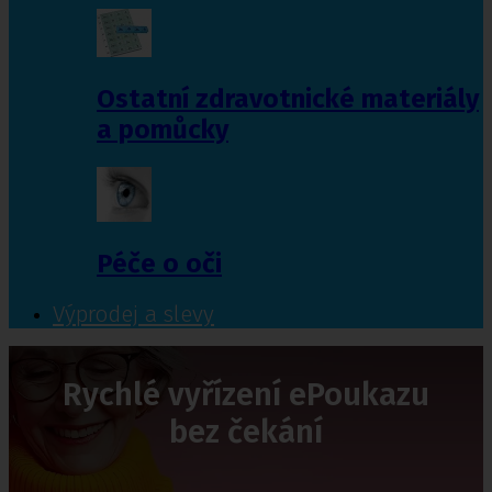
Ostatní zdravotnické materiály
a pomůcky
Péče o oči
Výprodej a slevy
Rychlé vyřízení ePoukazu
bez čekání