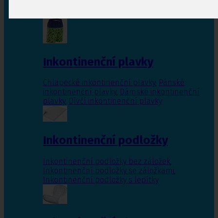
Inkontinenční vložky pro ženy
,
Inkontinenční
vložky pro muže
Inkontinenční plavky
Chlapecké inkontinenční plavky
,
Pánské
inkontinenční plavky
,
Dámské inkontinenční
plavky
,
Dívčí inkontinenční plavky
Inkontinenční podložky
Inkontinenční podložky bez záložek
,
Inkontinenční podložky se záložkami
,
Inkontinenční podložky s lepítky