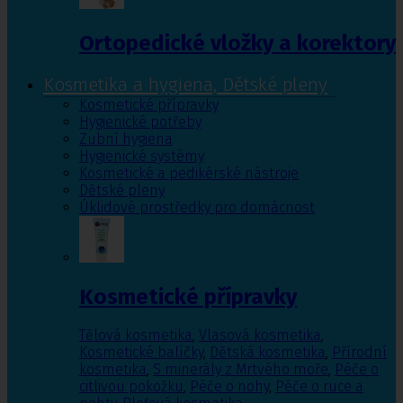
Ortopedické vložky a korektory
Kosmetika a hygiena, Dětské pleny
Kosmetické přípravky
Hygienické potřeby
Zubní hygiena
Hygienické systémy
Kosmetické a pedikérské nástroje
Dětské pleny
Úklidové prostředky pro domácnost
Kosmetické přípravky
Tělová kosmetika
,
Vlasová kosmetika
,
Kosmetické balíčky
,
Dětská kosmetika
,
Přírodní
kosmetika
,
S minerály z Mrtvého moře
,
Péče o
citlivou pokožku
,
Péče o nohy
,
Péče o ruce a