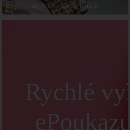
Zjistit, jak ePoukaz funguje
Rychlé vy
ePoukazu