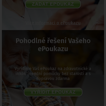
ZADAT EPOUKAZ
Více informací o ePoukazu
Pohodlné řešení Vašeho
ePoukazu
Vyřídíme Váš ePoukaz na zdravotnické a
inkontinenční pomůcky bez starostí a s
dopravou zdarma
VYŘÍDIT EPOUKAZ