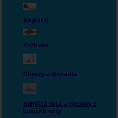
Náplasti
Krytí ran
Obvazy a obinadla
Buničitá vata a výrobky z
buničité vaty