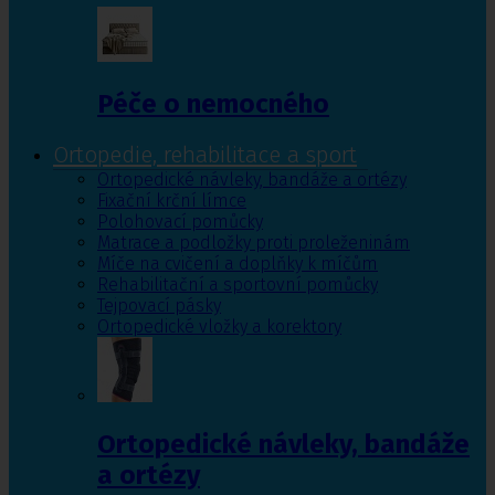
Péče o nemocného
Ortopedie, rehabilitace a sport
Ortopedické návleky, bandáže a ortézy
Fixační krční límce
Polohovací pomůcky
Matrace a podložky proti proleženinám
Míče na cvičení a doplňky k míčům
Rehabilitační a sportovní pomůcky
Tejpovací pásky
Ortopedické vložky a korektory
Ortopedické návleky, bandáže
a ortézy