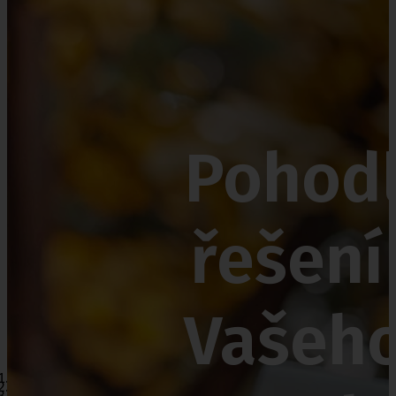
Nejčastěji nakupujete
Inkontinenční pomůcky
Punčochy
Vše o ePoukazu přehl
Vozíky
Pohod
Křesla
Kosmetika
řešení
Vašeh