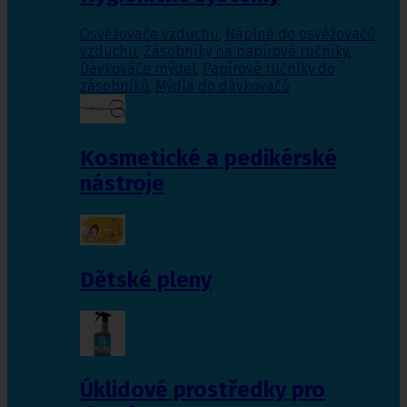
Osvěžovače vzduchu
,
Náplně do osvěžovačů
vzduchu
,
Zásobníky na papírové ručníky
,
Dávkováče mýdel
,
Papírové ručníky do
zásobníků
,
Mýdla do dávkovačů
Kosmetické a pedikérské
nástroje
Dětské pleny
Úklidové prostředky pro