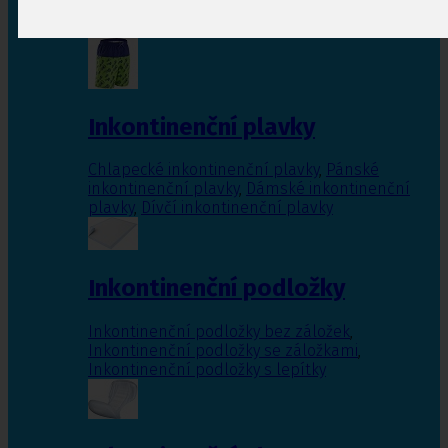
Inkontinenční vložky pro ženy
,
Inkontinenční
vložky pro muže
Inkontinenční plavky
Chlapecké inkontinenční plavky
,
Pánské
inkontinenční plavky
,
Dámské inkontinenční
plavky
,
Dívčí inkontinenční plavky
Inkontinenční podložky
Inkontinenční podložky bez záložek
,
Inkontinenční podložky se záložkami
,
Inkontinenční podložky s lepítky