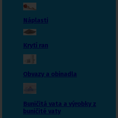
Náplasti
Krytí ran
Obvazy a obinadla
Buničitá vata a výrobky z
buničité vaty