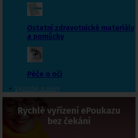
Ostatní zdravotnické materiály
a pomůcky
Péče o oči
Výprodej a slevy
Rychlé vyřízení ePoukazu
bez čekání