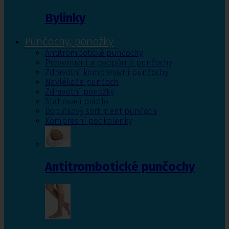
Bylinky
Punčochy, ponožky
Antitrombotické punčochy
Preventivní a podpůrné punčochy
Zdravotní kompresivní punčochy
Navlékače punčoch
Zdravotní ponožky
Stahovací prádlo
Doplňkový sortiment punčoch
Kompresní podkolenky
Antitrombotické punčochy