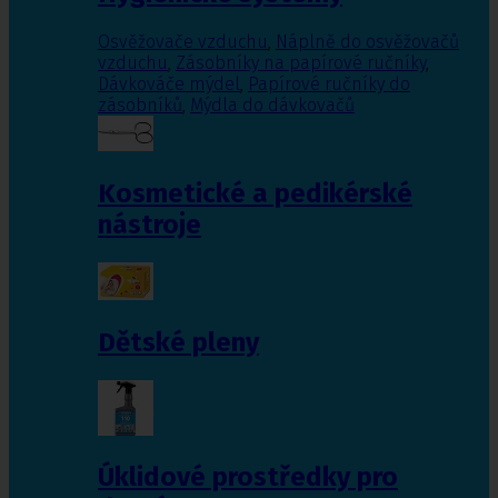
Osvěžovače vzduchu
,
Náplně do osvěžovačů
vzduchu
,
Zásobníky na papírové ručníky
,
Dávkováče mýdel
,
Papírové ručníky do
zásobníků
,
Mýdla do dávkovačů
Kosmetické a pedikérské
nástroje
Dětské pleny
Úklidové prostředky pro