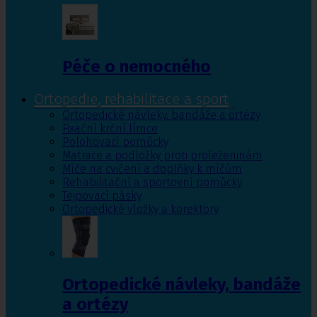
Péče o nemocného
Ortopedie, rehabilitace a sport
Ortopedické návleky, bandáže a ortézy
Fixační krční límce
Polohovací pomůcky
Matrace a podložky proti proleženinám
Míče na cvičení a doplňky k míčům
Rehabilitační a sportovní pomůcky
Tejpovací pásky
Ortopedické vložky a korektory
Ortopedické návleky, bandáže
a ortézy