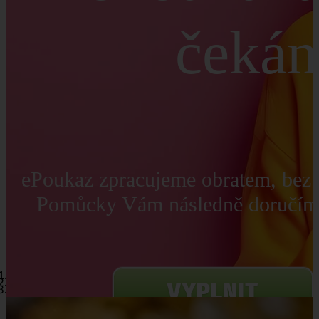
čekán
ePoukaz zpracujeme obratem, bez 
Pomůcky Vám následně doručím
VYPLNIT
EPOUKAZ