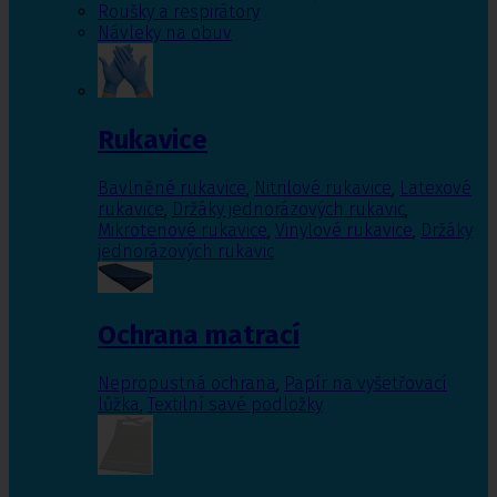
Roušky a respirátory
Návleky na obuv
Rukavice
Bavlněné rukavice
,
Nitrilové rukavice
,
Latexové
rukavice
,
Držáky jednorázových rukavic
,
Mikrotenové rukavice
,
Vinylové rukavice
,
Držáky
jednorázových rukavic
Ochrana matrací
Nepropustná ochrana
,
Papír na vyšetřovací
lůžka
,
Textilní savé podložky