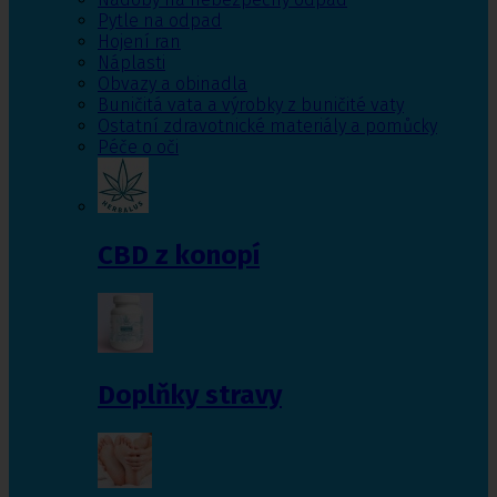
Pytle na odpad
Hojení ran
Náplasti
Obvazy a obinadla
Buničitá vata a výrobky z buničité vaty
Ostatní zdravotnické materiály a pomůcky
Péče o oči
CBD z konopí
Doplňky stravy