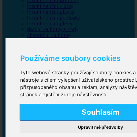
Inkontinenční kalhotky
Inkontinenční vložky
Inkontinenční plavky
Inkontinenční podložky
Inkontinenční pleny
Fixační kalhotky a body
Absorpční kalhotky
Péče o pánevní dno
Bylinky
Používáme soubory cookies
Tyto webové stránky používají soubory cookies a 
Inkontinenční kalhotky
nástroje s cílem vylepšení uživatelského prostředí
přizpůsobeného obsahu a reklam, analýzy návště
Plenkové kalhotky navlékací
,
Plenkové kalhotky
zalepovací
,
Inkontinenční kalhotky dámské
,
stránek a zjištění zdroje návštěvnosti.
Inkontinenční kalhotky pro muže
Souhlasím
Inkontinenční vložky
Upravit mé předvolby