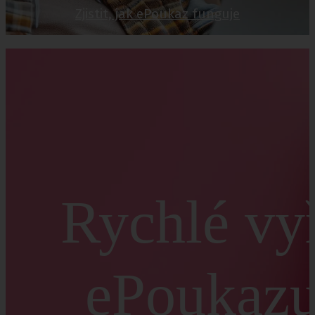
Zjistit, jak ePoukaz funguje
Rychlé vy
ePoukazu