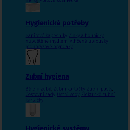
nehty
,
Pleťová kosmetika
Hygienické potřeby
Papírové kapesníky
,
Žínky a houbičky
napuštěné mýdlem
,
Vlhčené ubrousky
,
Jednorázové bryndáky
Zubní hygiena
Bělení zubů
,
Zubní kartáčky
,
Zubní pasty
,
Cestovní sady
,
Ústní vody
,
Elektrické zubní
kartáčky
Hygienické systémy