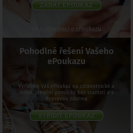
ZADAT EPOUKAZ
Více informací o ePoukazu
Pohodlné řešení Vašeho
ePoukazu
Vyřídíme Váš ePoukaz na zdravotnické a
inkontinenční pomůcky bez starostí a s
dopravou zdarma
VYŘÍDIT EPOUKAZ