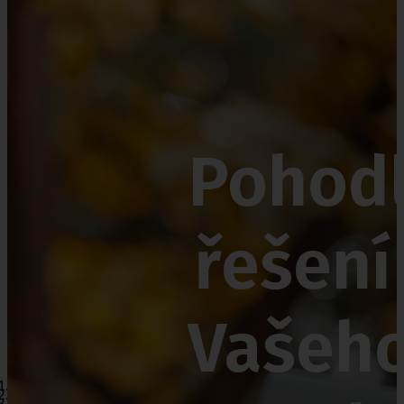
Nejčastěji nakupujete
Inkontinenční pomůcky
Punčochy
Vše o ePoukazu přehl
Vozíky
Pohod
Křesla
Kosmetika
řešení
Vašeh