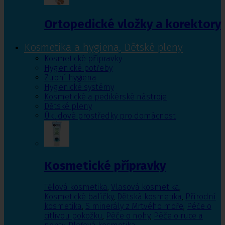
Ortopedické vložky a korektory
Kosmetika a hygiena, Dětské pleny
Kosmetické přípravky
Hygienické potřeby
Zubní hygiena
Hygienické systémy
Kosmetické a pedikérské nástroje
Dětské pleny
Úklidové prostředky pro domácnost
Kosmetické přípravky
Tělová kosmetika
,
Vlasová kosmetika
,
Kosmetické balíčky
,
Dětská kosmetika
,
Přírodní
kosmetika
,
S minerály z Mrtvého moře
,
Péče o
citlivou pokožku
,
Péče o nohy
,
Péče o ruce a