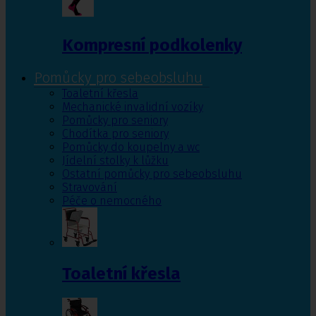
Kompresní podkolenky
Pomůcky pro sebeobsluhu
Toaletní křesla
Mechanické invalidní vozíky
Pomůcky pro seniory
Chodítka pro seniory
Pomůcky do koupelny a wc
Jídelní stolky k lůžku
Ostatní pomůcky pro sebeobsluhu
Stravování
Péče o nemocného
Toaletní křesla